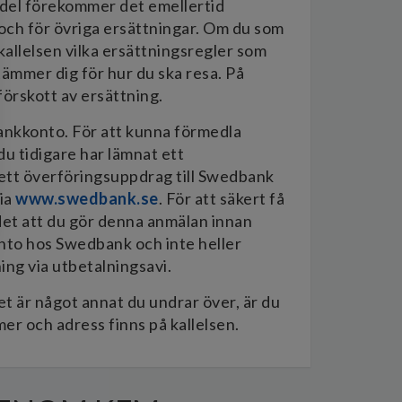
medel förekommer det emellertid
och för övriga ersättningar. Om du som
kallelsen vilka ersättningsregler som
tämmer dig för hur du ska resa. På
förskott av ersättning.
 bankkonto. För att kunna förmedla
du tidigare har lämnat ett
 ett överföringsuppdrag till Swedbank
via
www.swedbank.se
. För att säkert få
et att du gör denna anmälan innan
onto hos Swedbank och inte heller
ing via utbetalningsavi.
et är något annat du undrar över, är du
er och adress finns på kallelsen.