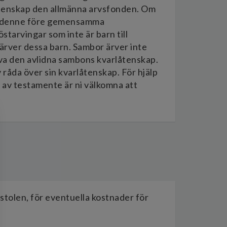
rlåtenskap den allmänna arvsfonden. Om
er denne före gemensamma
starvingar som inte är barn till
 ärver dessa barn. Sambor ärver inte
rva den avlidna sambons kvarlåtenskap.
råda över sin kvarlåtenskap. För hjälp
av testamente är ni välkomna att
omstolen, för eventuella kostnader för