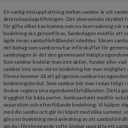
En vanlig missuppfattning mellan sambor är att sambo
äktenskapslagstiftningen. Det ekonomiska skyddet f
för gifta vilket kan komma som en överraskning när 
bodelning ska genomföras. Sambolagen medför att v
ägde innan samboförhållandet inleddes. Såsom sam
det bohag som samborna har införskaffat för gemensa
sambolagen är det den gemensamt inköpta egendomen 
Som sambor bodelar man inte aktier, fonder eller va
sambor inte enas vid en bodelning har man möjlighet 
Denne kommer då att gå igenom sambornas egendom f
bodelningsbeslut. Som sambor bör man redan tidigt 
önskar reglera sina egendomsförhållanden. Detta gör
trygghet för båda parter. Samboavtalet medför också 
separation och efterföljande bodelning. Vi hjälper di
med din sambo och går in i köpet med olika summor, vi
göra en bodelning med anledning av att samboförhålla
om du i förebyggande syfte önskar upprätta ett samboa