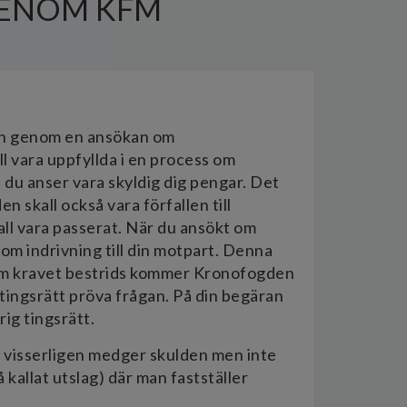
GENOM KFM
en genom en ansökan om
l vara uppfyllda i en process om
n du anser vara skyldig dig pengar. Det
en skall också vara förfallen till
kall vara passerat. När du ansökt om
m indrivning till din motpart. Denna
. Om kravet bestrids kommer Kronofogden
 tingsrätt pröva frågan. På din begäran
ig tingsrätt.
r visserligen medger skulden men inte
 kallat utslag) där man fastställer