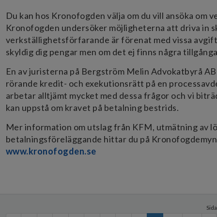
Du kan hos Kronofogden välja om du vill ansöka om ve
Kronofogden undersöker möjligheterna att driva in 
verkställighetsförfarande är förenat med vissa avgift
skyldig dig pengar men om det ej finns några tillgång
En av juristerna på Bergström Melin Advokatbyrå AB 
rörande kredit- och exekutionsrätt på en processavdel
arbetar alltjämt mycket med dessa frågor och vi bitr
kan uppstå om kravet på betalning bestrids.
Mer information om utslag från KFM, utmätning av l
betalningsföreläggande hittar du på Kronofogdemyn
www.kronofogden.se
Sida