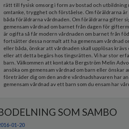
rätt till fysisk omsorg i form av bostad och utbildning
omtanke, trygghet och förståelse. Om föräldrarna är 
båda föräldrarna vårdnaden. Om föräldrarna gifter si
gemensam vårdnad om barnet från dagen för giftermå
är ogifta så får modern vårdnaden om barnet från födse
fortsätter dessa normalt att ha gemensam vårdnad o
eller båda, önskar att vårdnaden skall upplösas kräv
eller att detta begärs hos tingsrätten. Vi har stor er
barn. Välkommen att kontakta Bergström Melin Advoka
ansöka om gemensam vårdnad om barn eller önskar a
företräder dig om den andre vårdnadshavaren har an
gemensam vårdnad av ett barn som du ensam har vå
BODELNING SOM SAMBO
2016-01-20