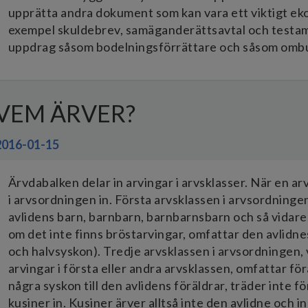
upprätta andra dokument som kan vara ett viktigt ek
exempel skuldebrev, samäganderättsavtal och testam
uppdrag såsom bodelningsförrättare och såsom ombud
VEM ÄRVER?
2016-01-15
Ärvdabalken delar in arvingar i arvsklasser. När en ar
i arvsordningen in. Första arvsklassen i arvsordningen
avlidens barn, barnbarn, barnbarnsbarn och så vidare.
om det inte finns bröstarvingar, omfattar den avlidn
och halvsyskon). Tredje arvsklassen i arvsordningen, v
arvingar i första eller andra arvsklassen, omfattar för
några syskon till den avlidens föräldrar, träder inte fö
kusiner in. Kusiner ärver alltså inte den avlidne och in