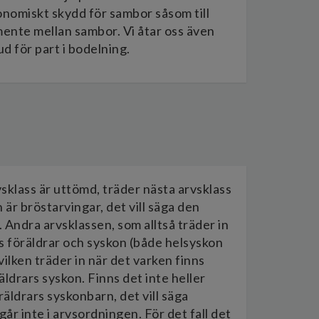
onomiskt skydd för sambor såsom till
ente mellan sambor. Vi åtar oss även
 för part i bodelning.
vsklass är uttömd, träder nästa arvsklass
 är bröstarvingar, det vill säga den
 Andra arvsklassen, som alltså träder in
es föräldrar och syskon (både helsyskon
ilken träder in när det varken finns
äldrars syskon. Finns det inte heller
räldrars syskonbarn, det vill säga
går inte i arvsordningen. För det fall det