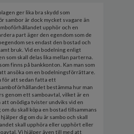
lagen ger lika bra skydd som
ör sambor är dock mycket svagare än
samboförhållandet upphör och en
ardera part äger den egendom som de
boegendom ses endast den bostad och
mt bruk. Vid en bodelning enligt
som skall delas lika mellan parterna.
d som finns på bankkonton. Kan man som
att ansöka om en bodelningsförrättare.
ör att sedan fatta ett
i samboförhållandet bestämma hur man
s genom ett samboavtal, vilket är en
att onödiga tvister undviks vid en
g om du skall köpa en bostad tillsammans
 hjälper dig om du är sambo och skall
ndet skall upphöra eller upphört eller
vtal. Vi hjälper även till med att