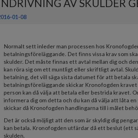
INDRIVNING AV SKULDER 
2016-01-08
Normalt sett inleder man processen hos Kronofogd
betalningsföreläggande. Det finns vissa krav som skal
skulder. Det måste finnas ett avtal mellan dig och de
kan röra sig om ett muntligt eller skriftligt avtal. Skuld
betalning, det vill säga sista datumet för att betala s
betalningsföreläggande skickar Kronofogden kravet o
person kan då välja att betala eller bestrida kravet
informera dig om detta och du kan då välja att låta en
skickar då Kronofogden handlingarna till i målet behör
Det är också möjligt att den som är skyldig dig penga
kan betala. Kronofogden utfärdar då ett beslut (ett så
skulden.