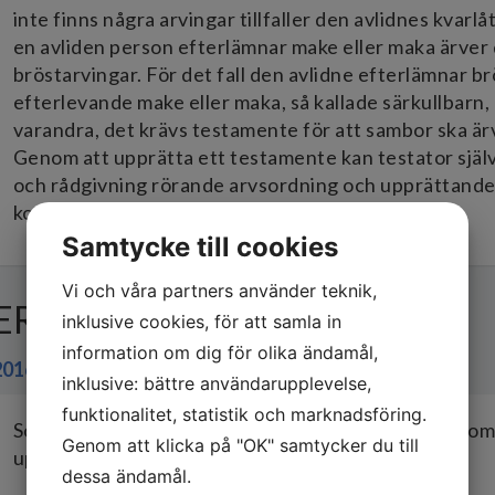
inte finns några arvingar tillfaller den avlidnes kva
en avliden person efterlämnar make eller maka ärv
bröstarvingar. För det fall den avlidne efterlämnar brö
efterlevande make eller maka, så kallade särkullbarn,
varandra, det krävs testamente för att sambor ska ä
Genom att upprätta ett testamente kan testator själv 
och rådgivning rörande arvsordning och upprättande 
kontakta oss på Bergström Melin Advokatbyrå.
Samtycke till cookies
Vi och våra partners använder teknik,
ERSÄTTNING TILL VITTNE
inklusive cookies, för att samla in
information om dig för olika ändamål,
2016-01-11
inklusive: bättre användarupplevelse,
funktionalitet, statistik och marknadsföring.
Som vittne har du rätt till ersättning för resan till d
Genom att klicka på "OK" samtycker du till
uppehälle och för förlorad arbetsinkomst.
dessa ändamål.