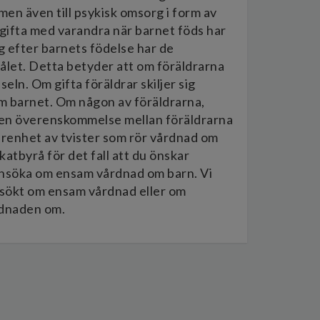
 men även till psykisk omsorg i form av
gifta med varandra när barnet föds har
g efter barnets födelse har de
let. Detta betyder att om föräldrarna
ln. Om gifta föräldrar skiljer sig
m barnet. Om någon av föräldrarna,
s en överenskommelse mellan föräldrarna
farenhet av tvister som rör vårdnad om
tbyrå för det fall att du önskar
nsöka om ensam vårdnad om barn. Vi
sökt om ensam vårdnad eller om
rdnaden om.