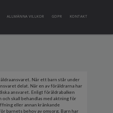
ALLMÄNNA VILLKOR
GDPR
KONTAKT
räldraansvaret. När ett barn står under
svaret delat. När en av föräldrarna har
iska ansvaret. Enligt föräldrabalken
n och skall behandlas med aktning för
raffning eller annan kränkande
för barnets behov av omsorg. Barn har