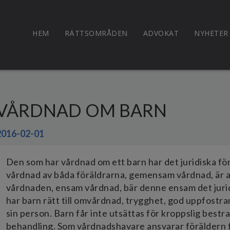
HEM
RÄTTSOMRÅDEN
ADVOKAT
NYHETER
VÅRDNAD OM BARN
2016-02-01
Den som har vårdnad om ett barn har det juridiska fö
vårdnad av båda föräldrarna, gemensam vårdnad, är an
vårdnaden, ensam vårdnad, bär denne ensam det jurid
har barn rätt till omvårdnad, trygghet, god uppfostra
sin person. Barn får inte utsättas för kroppslig best
behandling. Som vårdnadshavare ansvarar föräldern 