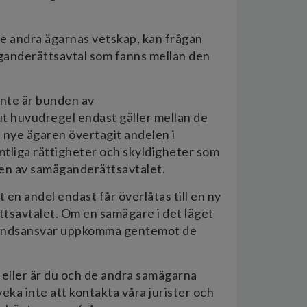
de andra ägarnas vetskap, kan frågan
anderättsavtal som fanns mellan den
inte är bunden av
t huvudregel endast gäller mellan de
n nye ägaren övertagit andelen i
mtliga rättigheter och skyldigheter som
den av samäganderättsavtalet.
en andel endast får överlåtas till en ny
ttsavtalet. Om en samägare i det läget
eståndsansvar uppkomma gentemot de
el eller är du och de andra samägarna
ka inte att kontakta våra jurister och