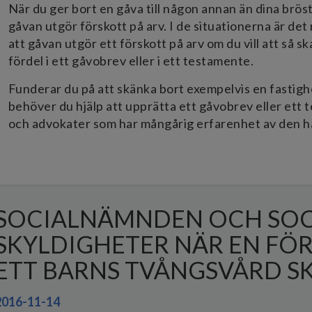
När du ger bort en gåva till någon annan än dina brös
gåvan utgör förskott på arv. I de situationerna är det
att gåvan utgör ett förskott på arv om du vill att så s
fördel i ett gåvobrev eller i ett testamente.
Funderar du på att skänka bort exempelvis en fastighet
behöver du hjälp att upprätta ett gåvobrev eller ett t
och advokater som har mångårig erfarenhet av den hä
SOCIALNÄMNDEN OCH SOC
SKYLDIGHETER NÄR EN FÖ
ETT BARNS TVÅNGSVÅRD S
2016-11-14