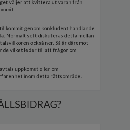
get väljer att kvittera ut varan från
kommit
r tillkommit genom konkludent handlande
lla. Normalt sett diskuteras detta mellan
avtalsvillkoren också ner. Så är däremot
de vilket leder till att frågor om
m avtals uppkomst eller om
 erfarenhet inom detta rättsområde.
ÅLLSBIDRAG?