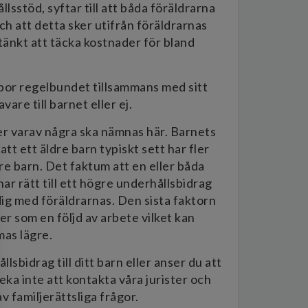
sstöd, syftar till att båda föräldrarna
och att detta sker utifrån föräldrarnas
änkt att täcka kostnader för bland
 bor regelbundet tillsammans med sitt
are till barnet eller ej.
rer varav några ska nämnas här. Barnets
tt ett äldre barn typiskt sett har fler
e barn. Det faktum att en eller båda
ar rätt till ett högre underhållsbidrag
dig med föräldrarnas. Den sista faktorn
r som en följd av arbete vilket kan
mas lägre.
lsbidrag till ditt barn eller anser du att
a inte att kontakta våra jurister och
 familjerättsliga frågor.