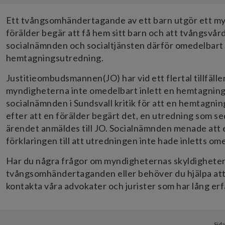
Ett tvångsomhändertagande av ett barn utgör ett myck
förälder begär att få hem sitt barn och att tvångsv
socialnämnden och socialtjänsten därför omedelbart 
hemtagningsutredning.
Justitieombudsmannen(JO) har vid ett flertal tillfällen
myndigheterna inte omedelbart inlett en hemtagningsut
socialnämnden i Sundsvall kritik för att en hemtagnin
efter att en förälder begärt det, en utredning som sed
ärendet anmäldes till JO. Socialnämnden menade att 
förklaringen till att utredningen inte hade inletts om
Har du några frågor om myndigheternas skyldighete
tvångsomhändertaganden eller behöver du hjälpa att 
kontakta våra advokater och jurister som har lång e
Sida