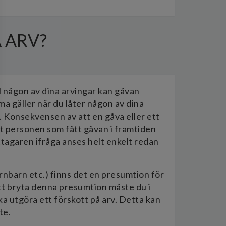
 ARV?
l någon av dina arvingar kan gåvan
a gäller när du låter någon av dina
s. Konsekvensen av att en gåva eller ett
tt personen som fått gåvan i framtiden
tagaren ifråga anses helt enkelt redan
arnbarn etc.) finns det en presumtion för
att bryta denna presumtion måste du i
ka utgöra ett förskott på arv. Detta kan
te.