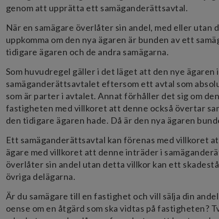
genom att upprätta ett samäganderättsavtal.
När en samägare överlåter sin andel, med eller utan 
uppkomma om den nya ägaren är bunden av ett samäg
tidigare ägaren och de andra samägarna.
Som huvudregel gäller i det läget att den nye ägaren 
samäganderättsavtalet eftersom ett avtal som absolu
som är parter i avtalet. Annat förhåller det sig om de
fastigheten med villkoret att denne också övertar sa
den tidigare ägaren hade. Då är den nya ägaren bun
Ett samäganderättsavtal kan förenas med villkoret att 
ägare med villkoret att denne inträder i samäganderä
överlåter sin andel utan detta villkor kan ett skad
övriga delägarna.
Är du samägare till en fastighet och vill sälja din and
oense om en åtgärd som ska vidtas på fastigheten? Tve