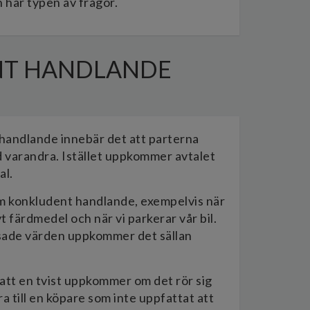
 här typen av frågor.
NT HANDLANDE
handlande innebär det att parterna
d varandra. Istället uppkommer avtalet
al.
m konkludent handlande, exempelvis när
ivt färdmedel och när vi parkerar vår bil.
änsade värden uppkommer det sällan
 att en tvist uppkommer om det rör sig
ra till en köpare som inte uppfattat att