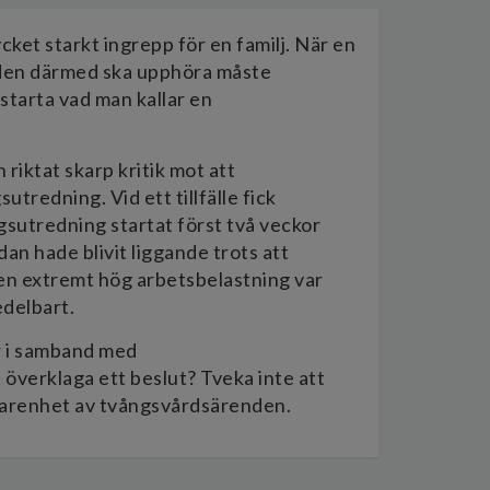
et starkt ingrepp för en familj. När en
ården därmed ska upphöra måste
starta vad man kallar en
 riktat skarp kritik mot att
redning. Vid ett tillfälle fick
gsutredning startat först två veckor
an hade blivit liggande trots att
en extremt hög arbetsbelastning var
edelbart.
r i samband med
överklaga ett beslut? Tveka inte att
rfarenhet av tvångsvårdsärenden.