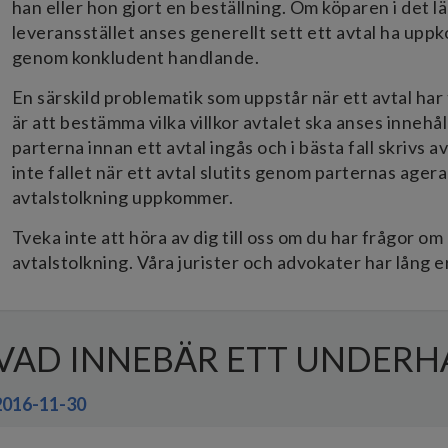
han eller hon gjort en beställning. Om köparen i det lä
leveransstället anses generellt sett ett avtal ha upp
genom konkludent handlande.
En särskild problematik som uppstår när ett avtal ha
är att bestämma vilka villkor avtalet ska anses innehå
parterna innan ett avtal ingås och i bästa fall skrivs 
inte fallet när ett avtal slutits genom parternas ageran
avtalstolkning uppkommer.
Tveka inte att höra av dig till oss om du har frågor o
avtalstolkning. Våra jurister och advokater har lång
VAD INNEBÄR ETT UNDERH
2016-11-30