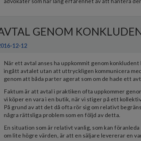
advokater som har lång erfarenhet av att hantera den
AVTAL GENOM KONKLUDE
2016-12-12
När ett avtal anses ha uppkommit genom konkludent 
ingått avtalet utan att uttryckligen kommunicera me
genom att båda parter agerat som om de hade ett avt
Faktum är att avtal i praktiken ofta uppkommer geno
vi köper en vara i en butik, när vi stiger på ett kollekt
På grund av att det då ofta rör sig om relativt begr
några rättsliga problem som en följd av detta.
En situation som är relativt vanlig, som kan föranleda
om lite högre värden, är att en säljare levererar en va