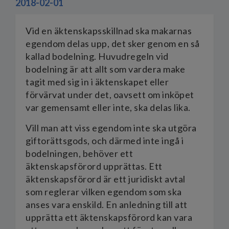
2018-02-01
Vid en äktenskapsskillnad ska makarnas
egendom delas upp, det sker genom en så
kallad bodelning. Huvudregeln vid
bodelning är att allt som vardera make
tagit med sig in i äktenskapet eller
förvärvat under det, oavsett om inköpet
var gemensamt eller inte, ska delas lika.
Vill man att viss egendom inte ska utgöra
giftorättsgods, och därmed inte ingå i
bodelningen, behöver ett
äktenskapsförord upprättas. Ett
äktenskapsförord är ett juridiskt avtal
som reglerar vilken egendom som ska
anses vara enskild. En anledning till att
upprätta ett äktenskapsförord kan vara