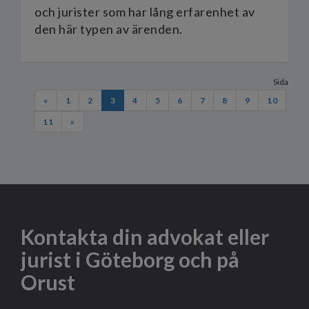
och jurister som har lång erfarenhet av
den här typen av ärenden.
Sida
«
1
2
3
4
5
6
7
8
9
10
11
»
Kontakta din advokat eller
jurist i Göteborg och på
Orust